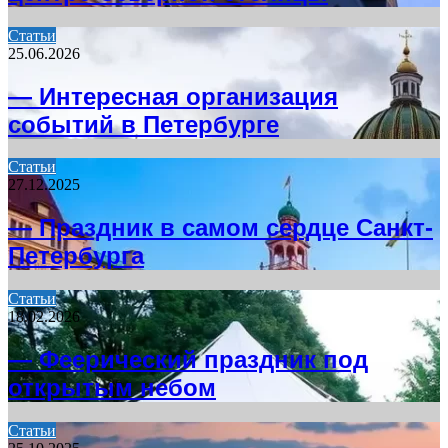
Статьи
25.06.2026
— Интересная организация
событий в Петербурге
Статьи
27.12.2025
— Праздник в самом сердце Санкт-
Петербурга
Статьи
18.02.2026
— Феерический праздник под
открытым небом
Статьи