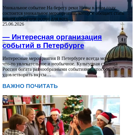
Уникальное событие На берегу реки Невы в этом году
состоится уникальное мероприятие, которое обещает стать
ярким событием осени для всех…
25.06.2026
— Интересная организация
событий в Петербурге
Интересные мероприятия В Петербурге всегда можно найти
что-то увлекательное и необычное. Культурная столица
России богата разнообразными событиями, способными
удовлетворить вкусы…
ВАЖНО ПОЧИТАТЬ