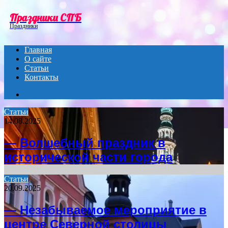
Menu
Праздники СПБ
Праздники
Главная
О сайте
Статьи
Контакты
Search
for
Статьи
14.08.2025
— Волшебный праздник в
исторической части города
Статьи
20.09.2025
— Незабываемое мероприятие в
центре Северной столицы