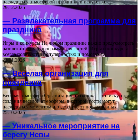
насладиться атмосферой праздника и искусства.…
29.12.2025
— Развлекательная программа для
праздника
Игры и конкурсы На любом празднике важно предусмотреть
развлекательную программу для гостей. Игры и конкурсы
всегда пользуются популярностью и помогают…
23.01.2026
— Веселая организация для
праздника
Веселая атмосфера Организация праздника – это искусство
создания веселой атмосферы, в которой гости могут
насладиться моментом и отдохнуть от повседневных…
25.10.2025
— Уникальное мероприятие на
берегу Невы