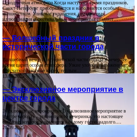
Праздничная атмосфера Когда наступает время праздников,
Санкт-Петербург преображается и наполняется особым
волшебством. Уличные украшения, праздничная
иллюминация и фестивальные мероприятия создают…
14.08.2025
— Волшебный праздник в
исторической части города
Волшебный вечер В исторической части города в вечернее
время царит особая атмосфера. Узкие улочки, выложенные
брусчаткой, уютные кафе с теплым…
13.09.2025
— Эксклюзивное мероприятие в
центре города
Эксклюзивное мероприятие Эксклюзивное мероприятие в
центре города — это не просто вечеринка, это настоящее
событие, которое запомнится каждому гостю надолго.…
20.09.2025