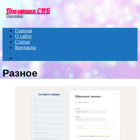
Menu
Праздники СПБ
Праздники
Главная
О сайте
Статьи
Контакты
Search
for
Разное