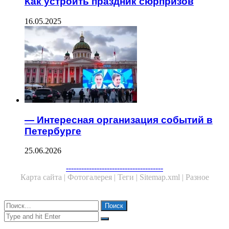
Как устроить праздник сюрпризов
16.05.2025
— Интересная организация событий в
Петербурге
25.06.2026
--------------------------------------
Карта сайта |
Фотогалерея |
Теги |
Sitemap.xml |
Разное
Close
Найти:
Close
Search