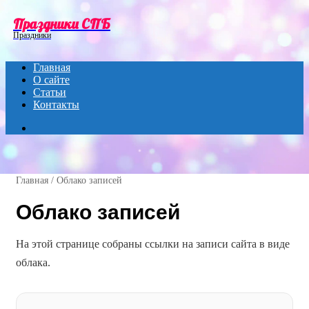
Menu
Праздники СПБ
Праздники
Главная
О сайте
Статьи
Контакты
Search
for
Главная
/
Облако записей
Облако записей
На этой странице собраны ссылки на записи сайта в виде
облака.