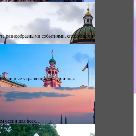
гата разнообразными событиями, способными
м. Уличные украшения, праздничная
ем осени для всех…