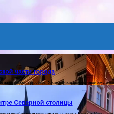
кой части города
мя царит особая атмосфера. Узкие улочки, выложенные брусчат
нтре Северной столицы
ошла незабываемая вечеринка под открытым небом. Мероприяти