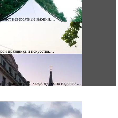
ытывают невероятные эмоции.…
ерой праздника и искусства.…
оторое запомнится каждому гостю надолго.…