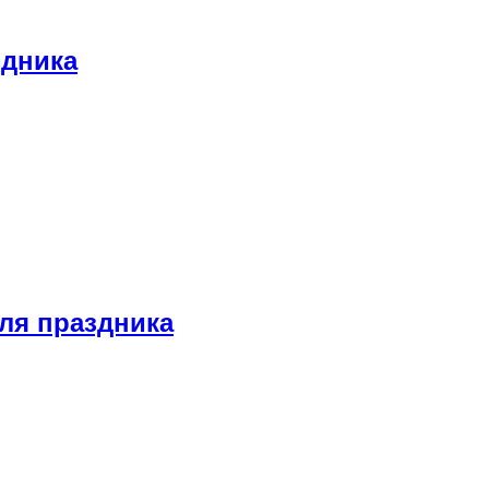
здника
ля праздника