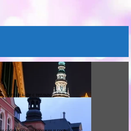
кой, уютные кафе с теплым…
е собрало сотни горожан и гостей,…