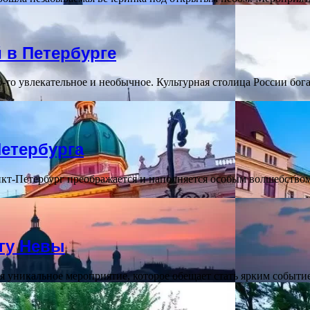
 в Петербурге
-то увлекательное и необычное. Культурная столица России бо
Петербурга
нкт-Петербург преображается и наполняется особым волшебство
гу Невы
ся уникальное мероприятие, которое обещает стать ярким событи