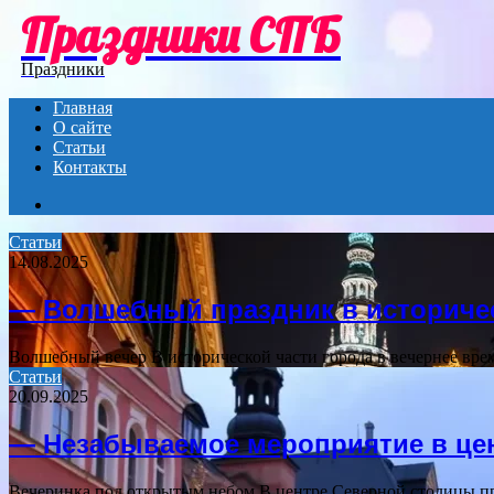
Праздники СПБ
Menu
Праздники
Главная
О сайте
Статьи
Контакты
Search
for
Статьи
14.08.2025
— Волшебный праздник в историчес
Волшебный вечер В исторической части города в вечернее вре
Статьи
20.09.2025
— Незабываемое мероприятие в це
Вечеринка под открытым небом В центре Северной столицы пр