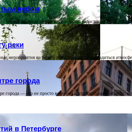
ытым небом
 — это время, когда сердца наполняются радостью, а души исп
гу реки
ные мероприятия на берегу реки, где можно насладиться атмосф
тре города
 города — это не просто вечеринка, это настоящее событие, к
тий в Петербурге