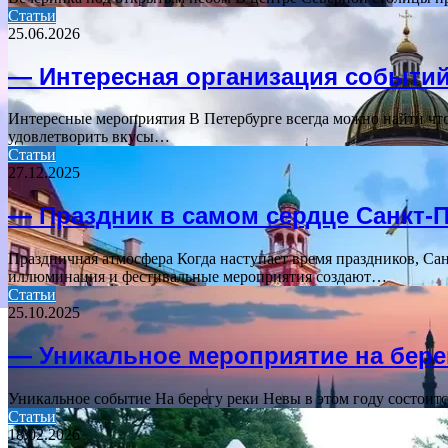
Статьи
25.06.2026
— Интересная организация событий
Интересные мероприятия В Петербурге всегда можно найти что
удовлетворить вкусы…
Статьи
27.12.2025
— Праздник в самом сердце Санкт-
Праздничная атмосфера Когда наступает время праздников, Са
иллюминация и фестивальные мероприятия создают…
Статьи
25.10.2025
— Уникальное мероприятие на бере
Уникальное событие На берегу реки Невы в этом году состоит
Статьи
18.02.2026