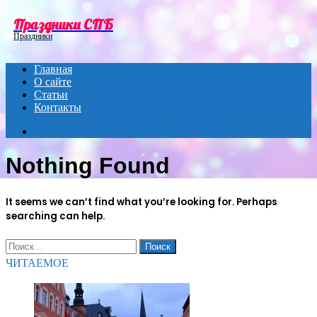
Menu
Праздники СПБ
Праздники
Главная
О сайте
Статьи
Контакты
Search
for
Nothing Found
It seems we can’t find what you’re looking for. Perhaps
searching can help.
Найти:
ЧИТАЕМОЕ