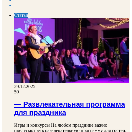
page
Next
page
Статьи
29.12.2025
50
— Развлекательная программа
для праздника
Игры и конкурсы На любом празднике важно
предусмотреть развлекательную программу для гостей.