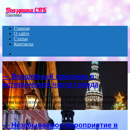
Menu
Праздники СПБ
Праздники
Главная
О сайте
Статьи
Контакты
Search
for
14.08.2025
— Волшебный праздник в
исторической части города
Волшебный вечер В исторической части города в вечернее
время царит особая атмосфера. Узкие улочки, выложенные
брусчаткой, уютные кафе с теплым…
20.09.2025
— Незабываемое мероприятие в