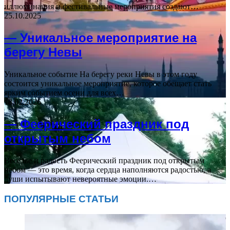
иллюминация и фестивальные мероприятия создают…
25.10.2025
— Уникальное мероприятие на
берегу Невы
Уникальное событие На берегу реки Невы в этом году
состоится уникальное мероприятие, которое обещает стать
ярким событием осени для всех…
18.02.2026
— Феерический праздник под
открытым небом
Веселье и радость Феерический праздник под открытым
небом — это время, когда сердца наполняются радостью, а
души испытывают невероятные эмоции.…
ПОПУЛЯРНЫЕ СТАТЬИ