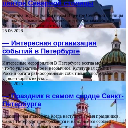
центре Северной столицы
Вечеринка под открытым небом В центре Северной столицы
прошла незабываемая вечеринка под открытым небом.
Мероприятие собрало сотни горожан и гостей,…
25.06.2026
— Интересная организация
событий в Петербурге
Интересные мероприятия В Петербурге всегда можно найти
что-то увлекательное и необычное. Культурная столица
России богата разнообразными событиями, способными
удовлетворить вкусы…
27.12.2025
— Праздник в самом сердце Санкт-
Петербурга
Праздничная атмосфера Когда наступает время праздников,
Санкт-Петербург преображается и наполняется особым
волшебством. Уличные украшения, праздничная